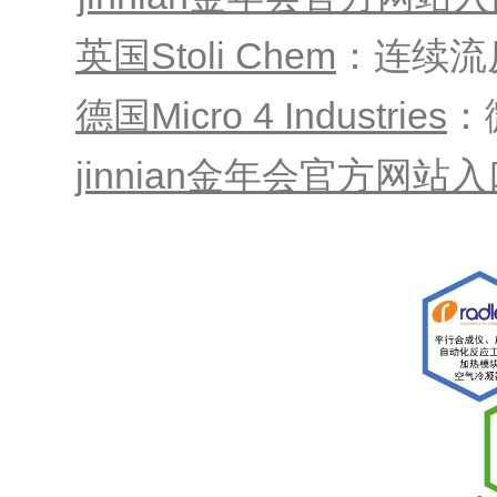
英国
Stoli Chem
：连续流
德国
Micro 4 Industries
：
jinnian金年会官方网站