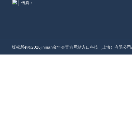
传真：
版权所有©2026jinnian金年会官方网站入口科技（上海）有限公司All 