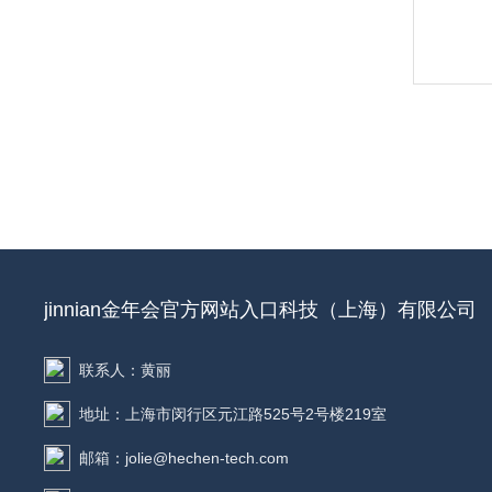
jinnian金年会官方网站入口科技（上海）有限公司
联系人：黄丽
地址：上海市闵行区元江路525号2号楼219室
邮箱：jolie@hechen-tech.com