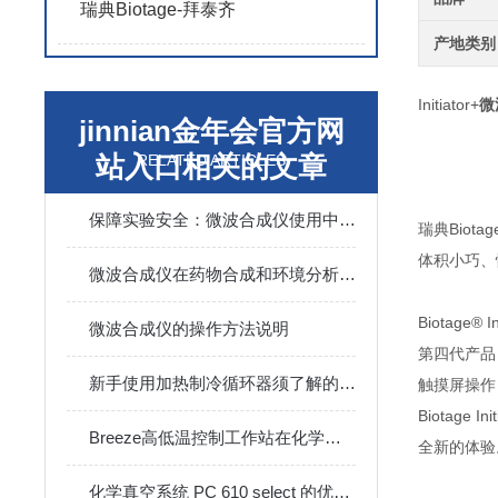
瑞典Biotage-拜泰齐
产地类别
Initiator+
微
jinnian金年会官方网
站入口相关的文章
RELATED ARTICLES
保障实验安全：微波合成仪使用中的注意事项
瑞典Bio
体积小巧、
微波合成仪在药物合成和环境分析中的应用
Biotage® In
微波合成仪的操作方法说明
第四代产品
新手使用加热制冷循环器须了解的操作要点
触摸屏操作
Biotag
Breeze高低温控制工作站在化学实验中的常见用途
全新的体验
化学真空系统 PC 610 select 的优势性能