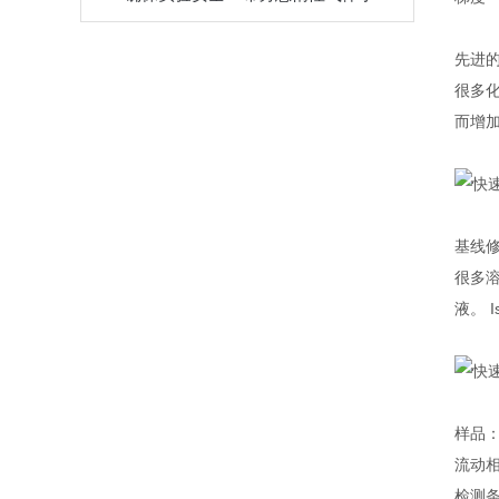
先进的
很多化
而增
基线
很多
液。 
样品
流动相
检测条