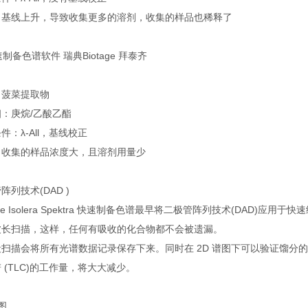
：基线上升，导致收集更多的溶剂，收集的样品也稀释了
：菠菜提取物
：庚烷/乙酸乙酯
件：λ-All，基线校正
：收集的样品浓度大，且溶剂用量少
阵列技术(DAD )
tage Isolera Spektra 快速制备色谱最早将二极管阵列技术(DA
波长扫描，这样，任何有吸收的化合物都不会被遗漏。
段扫描会将所有光谱数据记录保存下来。同时在 2D 谱图下可以验证馏分
 (TLC)的工作量，将大大减少。
图