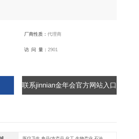
厂商性质：
代理商
访 问 量：
2901
联系jinnian金年会官方网站入口
域
医疗卫生,食品/农产品,化工,生物产业,石油