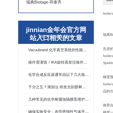
瑞典Biotage-拜泰齐
Isole
jinnian金年会官方网
瑞典B
站入口相关的文章
RELATED ARTICLES
先进
Vacuubrand 化学真空系统的性能特点介绍
Isol
操作需谨慎！IKA旋转蒸发仪操作时需要注意这些
Spe
化学合成反应器通常由以下几大核心部分组成
梯度
Isol
千分之五？滴加法 研发光刻胶树脂，您的物料加的真的稳和准吗？
品的
几种常见的化学耐腐蚀隔膜泵维护攻略
推荐
确保实验安全：布劳恩惰性气体手套箱的专业维护技巧
梯度