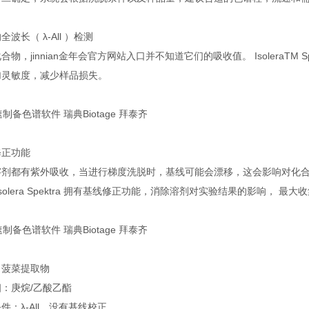
全波长（ λ-All ）检测
合物，jinnian金年会官方网站入口并不知道它们的吸收值。 IsoleraTM S
加灵敏度，减少样品损失。
修正功能
溶剂都有紫外吸收，当进行梯度洗脱时，基线可能会漂移，这会影响对化
Isolera Spektra 拥有基线修正功能，消除溶剂对实验结果的影响， 
：菠菜提取物
：庚烷/乙酸乙酯
件：λ-All，没有基线校正