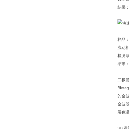
结果
样品
流动相
检测条
结果
二极管
Bio
的全
全波
层色谱
3D 谱